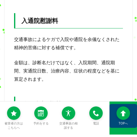
入通院慰謝料
交通事故によるケガで入院や通院を余儀なくされた
精神的苦痛に対する補償です。
金額は、診断名だけではなく、入院期間、通院期
間、実通院日数、治療内容、症状の程度などを基に
算定されます。
後遺障害慰謝料
治療後も痛み、しびれ、可動域制限、麻痺などが残
被害者の方は
予約をする
交通事故の相
電話
TOPへ
こちらへ
談する
り、後遺障害等級が認定された場合に請求できる慰